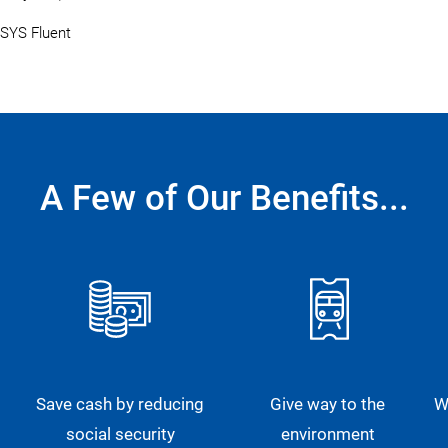
NSYS Fluent
A Few of Our Benefits...
Save cash by reducing
Give way to the
W
social security
environment