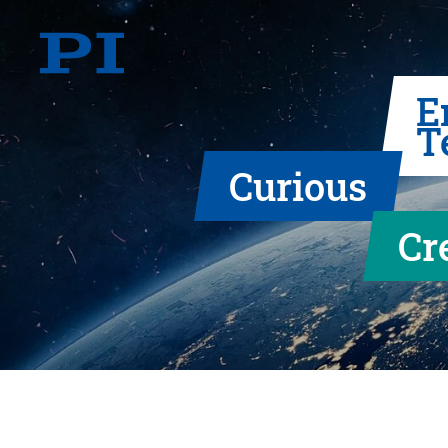
E
T
Curious
Cr