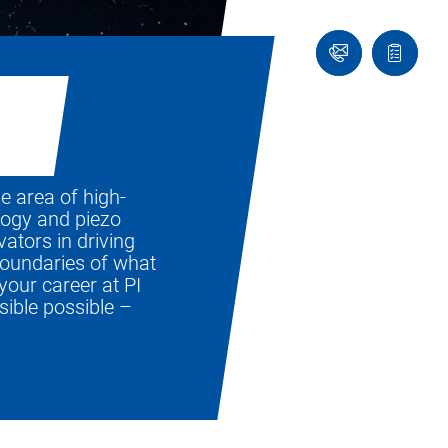
Ask
Quote
an
list
Engineer
e area of high-
logy and piezo
ators in driving
boundaries of what
 your career at PI
ible possible –