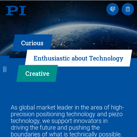
Engineer
Ask
Quot
an
list
Engineer
Curious
B
B
B
B
B
Enthusiastic about Technology
a
a
a
a
a
Creative
c
c
c
c
c
k
k
k
k
k
As global market leader in the area of high-
precision positioning technology and piezo
technology, we support innovators in
driving the future and pushing the
boundaries of what is technically possible.