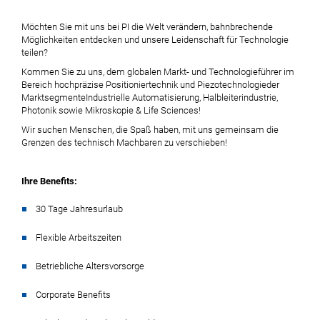
Möchten Sie mit uns bei PI die Welt verändern, bahnbrechende
Möglichkeiten entdecken und unsere Leidenschaft für Technologie
teilen?
K
ommen Sie zu uns,
dem
globalen Markt
- und Technologie
führer im
Bereich hochpräzise
Positioniertechnik und Piezotechnologie
der
Marktsegmente
Industrielle Automatisierung, Halbleiterindustrie,
Photonik sowie Mikroskopie & Life Sciences!
Wir suchen Menschen, die Spaß haben, mit uns gemeinsam die
Grenzen des technisch Machbaren zu verschieben!
Ihre Benefits:
30 Tage Jahresurlaub
Flexible Arbeitszeiten
Betriebliche Altersvorsorge
Corporate Benefits