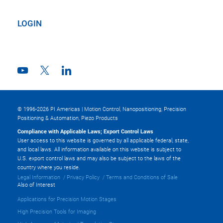
LOGIN
© 1996-2026 PI Americas | Motion Control, Nanopositioning, Precision
Positioning & Automation, Piezo Products
Compliance with Applicable Laws; Export Control Laws
User access to this website is governed by all applicable federal, state,
and local laws. All information available on this website is subject to
U.S. export control laws and may also be subject to the laws of the
country where you reside.
Legal Information
Privacy Policy
Terms and Conditions of Sale
Also of Interest
Applications for Precision Motion Stages
High Precision Tools for Imaging