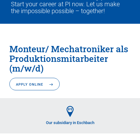
Start your career at PI now. Let us make
the impossible possible – together!
Monteur/ Mechatroniker als
Produktionsmitarbeiter
(m/w/d)
APPLY ONLINE
Our subsidiary in Eschbach