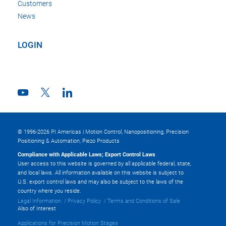
Customers
News
LOGIN
© 1996-2026 PI Americas | Motion Control, Nanopositioning, Precision
Positioning & Automation, Piezo Products
Compliance with Applicable Laws; Export Control Laws
User access to this website is governed by all applicable federal, state,
and local laws. All information available on this website is subject to
U.S. export control laws and may also be subject to the laws of the
country where you reside.
Legal Information
Privacy Policy
Terms and Conditions of Sale
Also of Interest
Applications for Precision Motion Stages