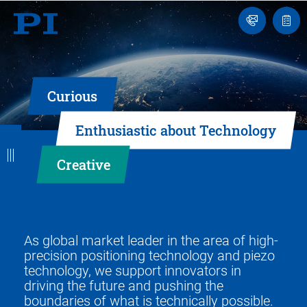
Engineer
Ask
Quot
an
list
Engineer
Curious
B
B
B
B
B
Enthusiastic about Technology
a
a
a
a
a
Creative
c
c
c
c
c
k
k
k
k
k
As global market leader in the area of high-
precision positioning technology and piezo
technology, we support innovators in
driving the future and pushing the
boundaries of what is technically possible.