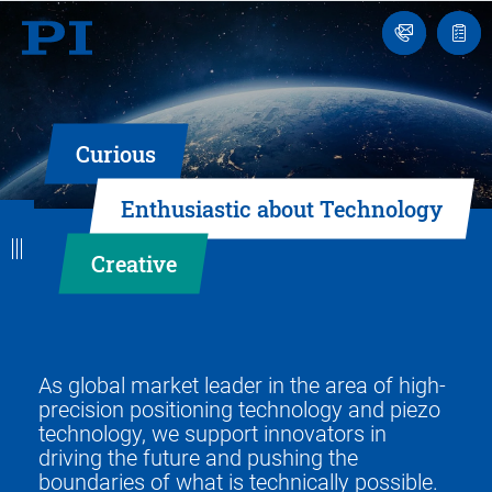
Engineer
Ask
Quot
an
list
Engineer
Curious
B
B
B
B
B
Enthusiastic about Technology
a
a
a
a
a
Creative
c
c
c
c
c
k
k
k
k
k
As global market leader in the area of high-
precision positioning technology and piezo
technology, we support innovators in
driving the future and pushing the
boundaries of what is technically possible.