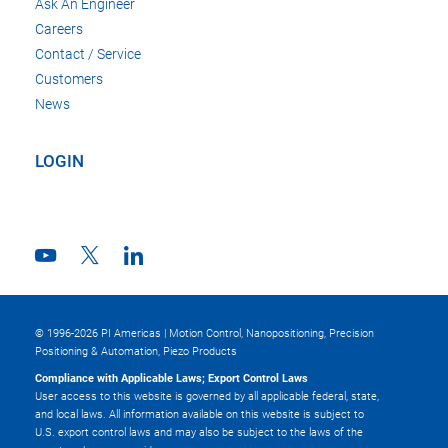
Ask An Engineer
Careers
Contact / Service
Customers
News
LOGIN
© 1996-2026 PI Americas | Motion Control, Nanopositioning, Precision
Positioning & Automation, Piezo Products
Compliance with Applicable Laws; Export Control Laws
User access to this website is governed by all applicable federal, state,
and local laws. All information available on this website is subject to
U.S. export control laws and may also be subject to the laws of the